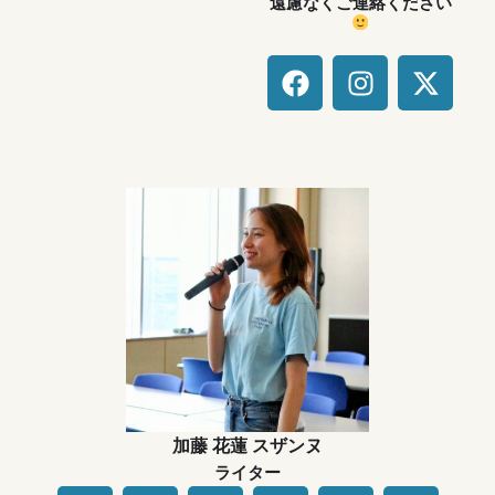
遠慮なくご連絡ください
F
I
X
a
n
-
c
s
t
e
t
w
b
a
i
o
g
t
o
r
t
k
a
e
m
r
加藤 花蓮 スザンヌ
ライター