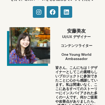
I
F
L
n
a
i
s
c
n
t
e
k
安藤美友
a
b
e
g
o
d
UI/UX デザイナー
r
o
i
コンテンツライター
a
k
n
m
One Young World
Ambassador
皆さん、こんにちは！デザ
イナーとしてこの素晴らし
いプロジェクトに参加でき
たことに心から感謝してい
ます。私は間違いなく、こ
こにあるすべてのストーリ
ーにインスパイアされた多
くの一人です。何かご提案
や改善点がありましたら、