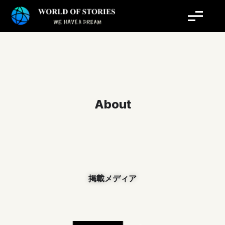
内
容
を
ス
キ
ッ
プ
About
掲載メディア