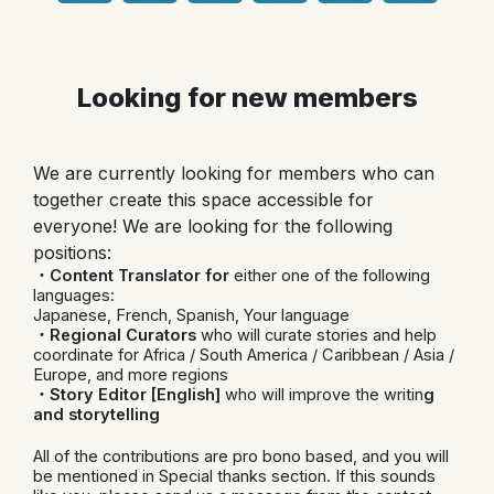
t
c
s
n
r
m
w
e
t
k
i
b
a
e
Looking for new members
t
o
g
d
t
o
r
i
e
k
a
n
We are currently looking for members who can
r
m
together create this space accessible for
everyone! We are looking for the following
positions:
・Content Translator for
either one of the following
languages:
Japanese, French, Spanish, Your language
・Regional Curators
who will curate stories and help
coordinate for Africa / South America / Caribbean / Asia /
Europe, and more regions
・Story Editor [English]
who will improve the writin
g
and storytelling
All of the contributions are pro bono based, and you will
be mentioned in Special thanks section. If this sounds