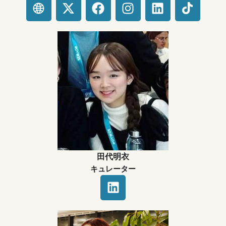
X
F
I
L
-
a
n
i
t
c
s
n
w
e
t
k
i
b
a
e
t
o
g
d
t
o
r
i
e
k
a
n
r
m
田代明衣
キュレーター
L
i
n
k