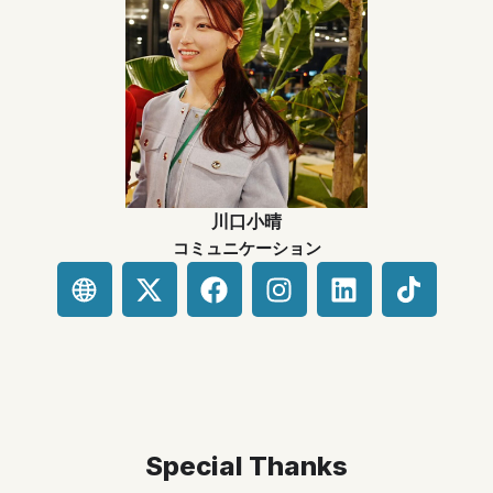
e
d
i
n
川口小晴
コミュニケーション
X
F
I
L
-
a
n
i
t
c
s
n
w
e
t
k
i
b
a
e
t
o
g
d
t
o
r
i
Special Thanks
e
k
a
n