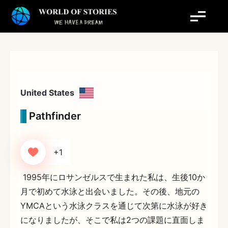
内
容
を
ス
キ
ッ
プ
United States
Pathfinder
+1
1995年にロサンゼルスで生まれた私は、生後10か
月で初めて水泳と出会いました。その後、地元の
YMCAという水泳クラスを通じて次第に水泳が好き
になりましたが、そこで私は2つの課題に直面しま