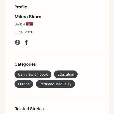
Profile
Milica Skaro
Serbia
June, 2020
Categories
Can view on book
Education
Europe
Reduced inequality
Related Stories