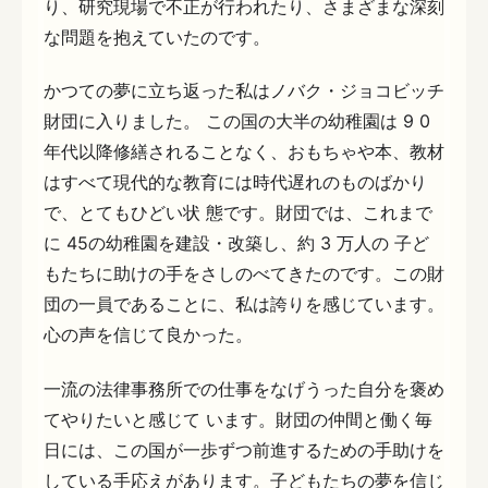
り、研究現場で不正が行われたり、さまざまな深刻
な問題を抱えていたのです。
かつての夢に立ち返った私はノバク・ジョコビッチ
財団に入りました。 この国の大半の幼稚園は 9 0
年代以降修繕されることなく、おもちゃや本、教材
はすべて現代的な教育には時代遅れのものばかり
で、とてもひどい状 態です。財団では、これまで
に 45の幼稚園を建設・改築し、約 3 万人の 子ど
もたちに助けの手をさしのべてきたのです。この財
団の一員であることに、私は誇りを感じています。
心の声を信じて良かった。
一流の法律事務所での仕事をなげうった自分を褒め
てやりたいと感じて います。財団の仲間と働く毎
日には、この国が一歩ずつ前進するための手助けを
している手応えがあります。子どもたちの夢を信じ