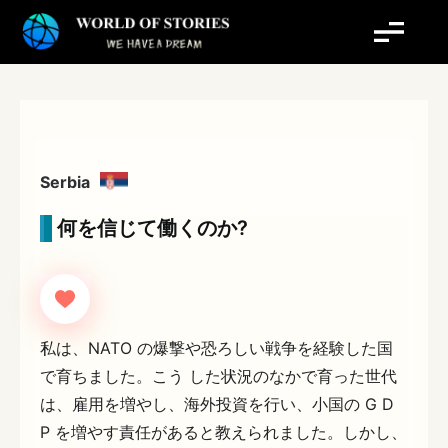
内
容
を
ス
キ
ッ
プ
Serbia
何を信じて働くのか?
私は、NATO の爆撃や恐ろしい戦争を経験した国
で育ちました。こう した状況のなかで育った世代
は、雇用を増やし、海外投資を行い、小国の G D
P を増やす責任があると教えられました。しかし、