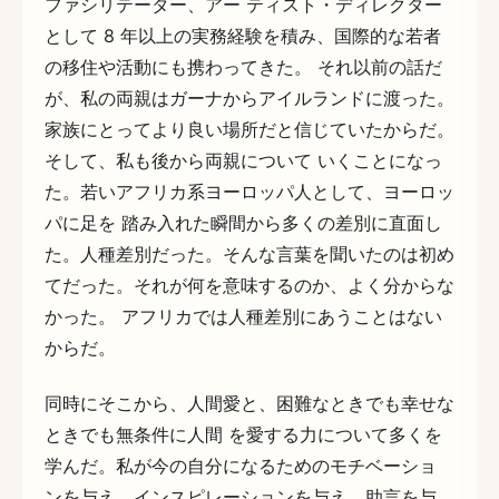
ファシリテーター、アー ティスト・ディレクター
として 8 年以上の実務経験を積み、国際的な若者
の移住や活動にも携わってきた。 それ以前の話だ
が、私の両親はガーナからアイルランドに渡った。
家族にとってより良い場所だと信じていたからだ。
そして、私も後から両親について いくことになっ
た。若いアフリカ系ヨーロッパ人として、ヨーロッ
パに足を 踏み入れた瞬間から多くの差別に直面し
た。人種差別だった。そんな言葉を聞いたのは初め
てだった。それが何を意味するのか、よく分からな
かった。 アフリカでは人種差別にあうことはない
からだ。
同時にそこから、人間愛と、困難なときでも幸せな
ときでも無条件に人間 を愛する力について多くを
学んだ。私が今の自分になるためのモチベーショ
ンを与え、インスピレーションを与え、助言を与