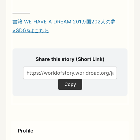
———–
書籍 WE HAVE A DREAM 201カ国202人の夢
×SDGsはこちら
Share this story (Short Link)
Copy
Profile