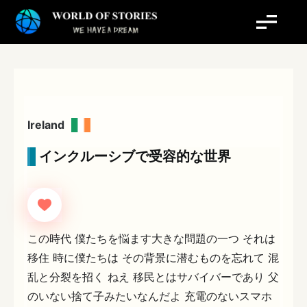
内
容
を
ス
キ
ッ
プ
Ireland
インクルーシブで受容的な世界
この時代 僕たちを悩ます大きな問題の一つ それは
移住 時に僕たちは その背景に潜むものを忘れて 混
乱と分裂を招く ねえ 移民とはサバイバーであり 父
のいない捨て子みたいなんだよ 充電のないスマホ