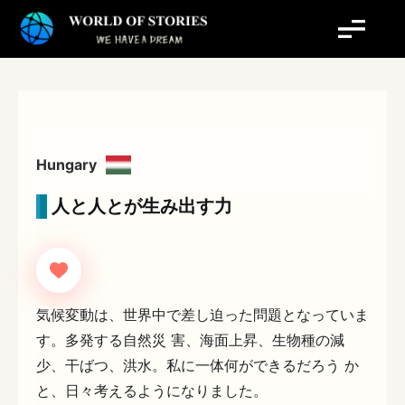
内
容
を
ス
キ
ッ
プ
Hungary
人と人とが生み出す力
気候変動は、世界中で差し迫った問題となっていま
す。多発する自然災 害、海面上昇、生物種の減
少、干ばつ、洪水。私に一体何ができるだろう か
と、日々考えるようになりました。