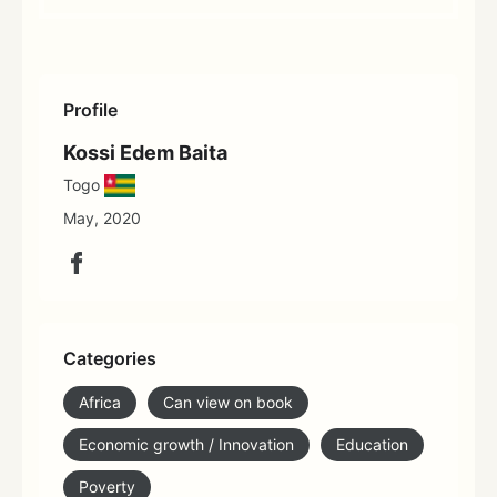
Profile
Kossi Edem Baita
Togo
May, 2020
Categories
Africa
Can view on book
Economic growth / Innovation
Education
Poverty