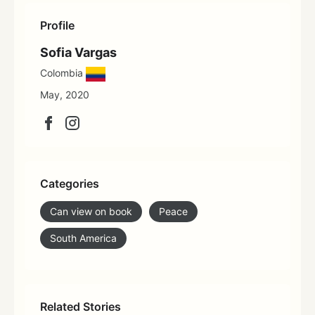
Profile
Sofia Vargas
Colombia
May, 2020
Categories
Can view on book
Peace
South America
Related Stories