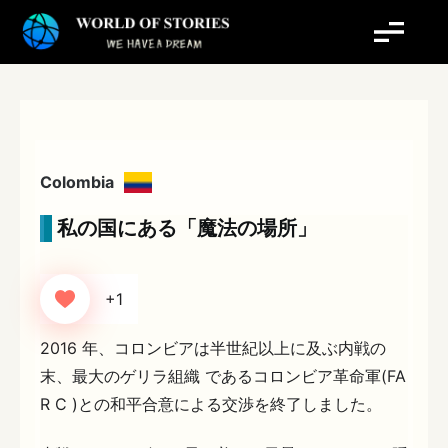
内
容
を
ス
キ
ッ
プ
Colombia
私の国にある「魔法の場所」
+1
2016 年、コロンビアは半世紀以上に及ぶ内戦の
末、最大のゲリラ組織 であるコロンビア革命軍(FA
R C )との和平合意による交渉を終了しました。