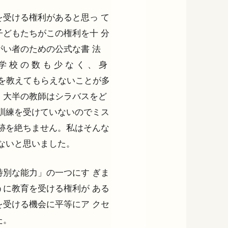
受ける権利があると思っ て
どもたちがこの権利を十 分
い者のための公式な書 法
学 校 の 数 も 少 な く 、 身
英語を教えてもらえないことが多
、大半の教師はシラバスをど
訓練を受けていないのでミス
跡を絶ちません。私はそんな
ないと思いました。
別な能力」の一つにす ぎま
に教育を受ける権利が ある
受ける機会に平等にア クセ
た。