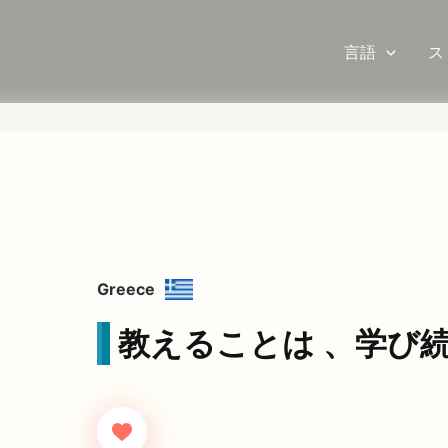
言語
ス
Greece
教えることは 、学び