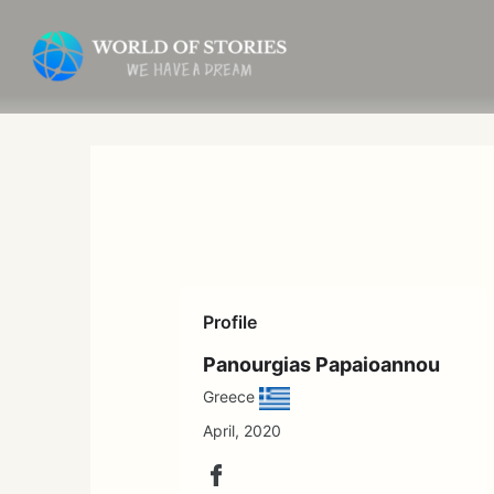
内
容
を
ス
キ
ッ
プ
Profile
Panourgias Papaioannou
Greece
April, 2020