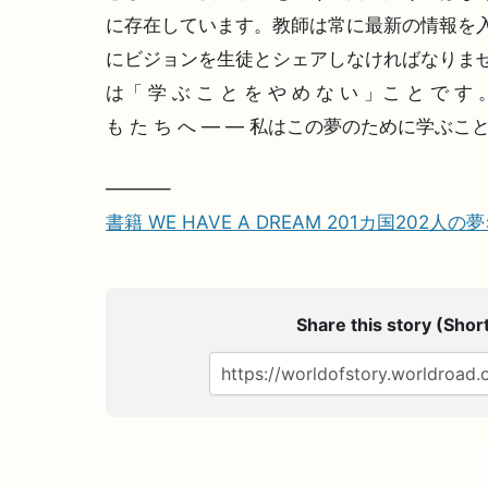
に存在しています。教師は常に最新の情報を入
にビジョンを生徒とシェアしなければなりませ
は「 学 ぶ こ と を や め な い 」こ と で す 
も た ち へ — — 私はこの夢のために学ぶこ
———–
書籍 WE HAVE A DREAM 201カ国202人
Share this story (Short