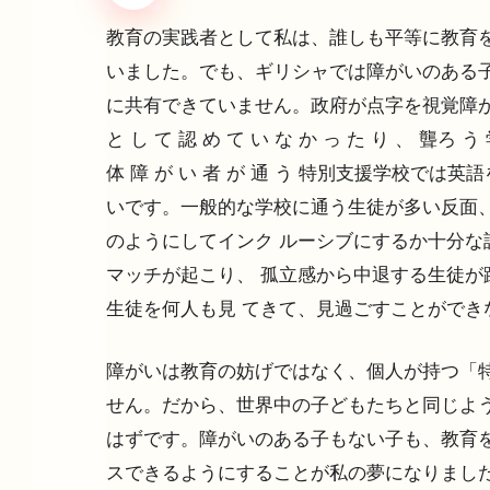
教育の実践者として私は、誰しも平等に教育を
いました。でも、ギリシャでは障がいのある子
に共有できていません。政府が点字を視覚障が
と し て 認 め て い な か っ た り 、 聾ろ う 
体 障 が い 者 が 通 う 特別支援学校では
いです。一般的な学校に通う生徒が多い反面
のようにしてインク ルーシブにするか十分な
マッチが起こり、 孤立感から中退する生徒が
生徒を何人も見 てきて、見過ごすことができ
障がいは教育の妨げではなく、個人が持つ「特
せん。だから、世界中の子どもたちと同じよう
はずです。障がいのある子もない子も、教育を
スできるようにすることが私の夢になりまし