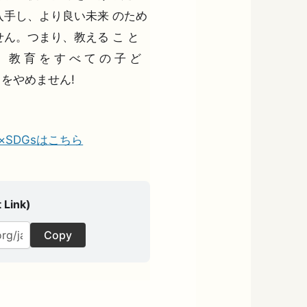
手し、より良い未来 のため
ん。つまり、教える こ と
。 教 育 を す べ て の 子 ど
とをやめません!
の夢×SDGsはこちら
 Link)
Copy