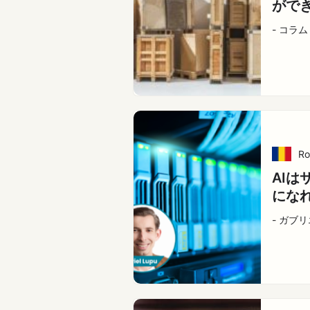
がで
- コラム
Ro
AIは
にな
- ガブ