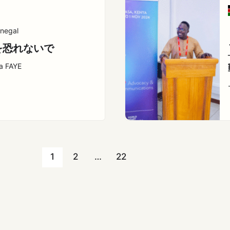
negal
を恐れないで
a FAYE
1
2
…
22