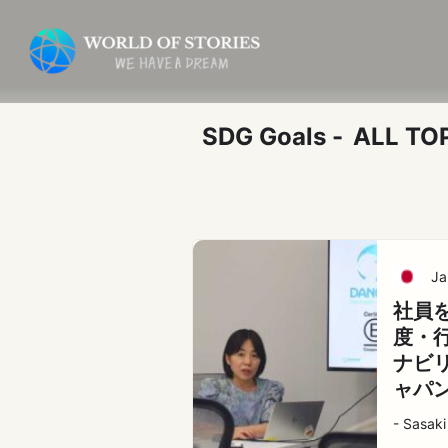
内
投
容
稿
を
の
ス
ペ
キ
ー
SDG Goals -
ALL TO
ッ
ジ
プ
送
り
Ja
社員
度・
ナビ
ャパ
- Sasa