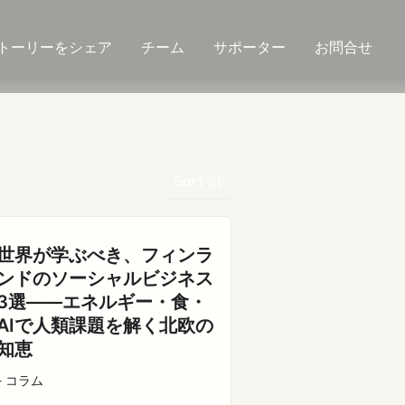
トーリーをシェア
チーム
サポーター
お問合せ
Sort
世界が学ぶべき、フィンラ
ンドのソーシャルビジネス
3選――エネルギー・食・
AIで人類課題を解く北欧の
知恵
- コラム