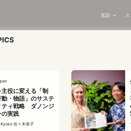
言語
ス
PICS
pan
を主役に変える「制
行動・物語」のサステ
リティ戦略 ダノンジ
ンの実践
ki Kyoko 佐々木恭子