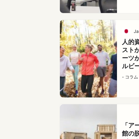
Ja
人的
スト
ーツ
ルビ
- コラム
「ア
館の