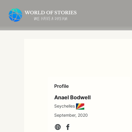
内
容
を
ス
キ
ッ
プ
Profile
Anael Bodwell
Seychelles
September, 2020