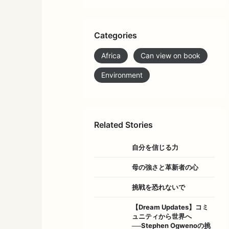
Categories
Africa
Can view on book
Environment
Related Stories
自分を信じる力
母の強さと革新者の心
挑戦を恐れないで
【Dream Updates】コミ
ュニティから世界へ
──Stephen Ogwenoの挑