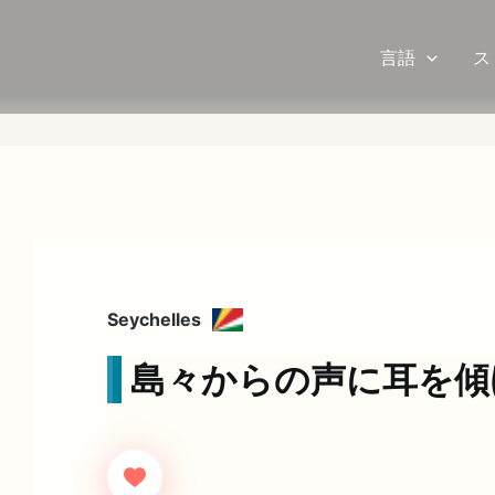
言語
ス
Seychelles
島々からの声に耳を傾