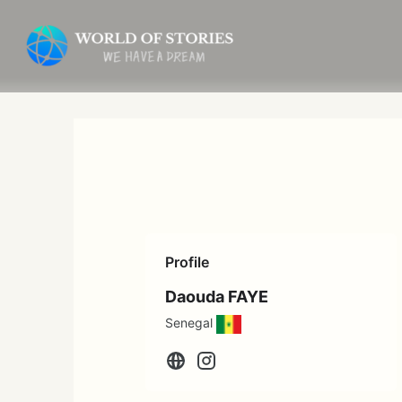
内
容
を
ス
キ
ッ
プ
Profile
Daouda FAYE
Senegal