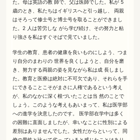
た。母は英語の教 師で、父は医師でした。私が 5
歳のとき、私たちはイギリスへと引っ越し、 両親
はそろって修士号と博士号を取ることができまし
た。2 人は苦労しな がら学び続け、その努力と粘
り強さを私はすぐそばで見ていました。
学生の教育、患者の健康を良いものにしよう、つま
り自分のまわりの 世界を良くしようと、自分を磨
き、努力する両親の姿を見ながら私は成 長しまし
た。教育と医療は絶対に不可欠であり、それらを手
にできることこそがまさに人権であるという考え
が、私のなかに深く根づいたことは当 然のことで
しょう。このような考えもあいまって、私は医学部
への進学を決意したのです。 医学部在学中は多く
の困難に直面しましたが、幸いなことに性別による
差別はありませんでした。女性だからといって、同
僚の男性と比べて劣っ ていると感じたことはあり