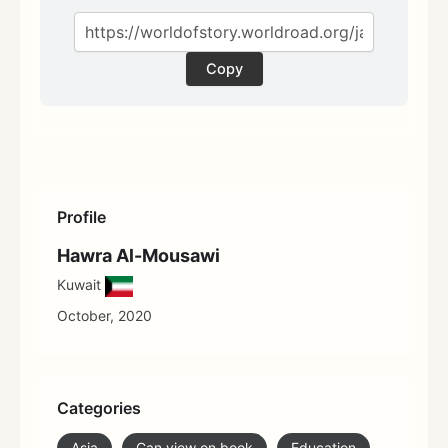
Copy
Profile
Hawra Al-Mousawi
Kuwait
October, 2020
Categories
Asia
Can view on book
Education