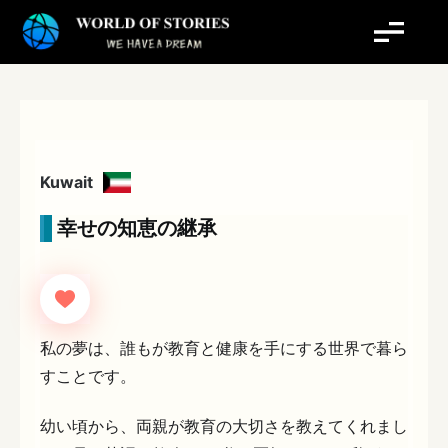
内
容
を
ス
キ
ッ
プ
Kuwait
幸せの知恵の継承
私の夢は、誰もが教育と健康を手にする世界で暮ら
すことです。
幼い頃から、両親が教育の大切さを教えてくれまし