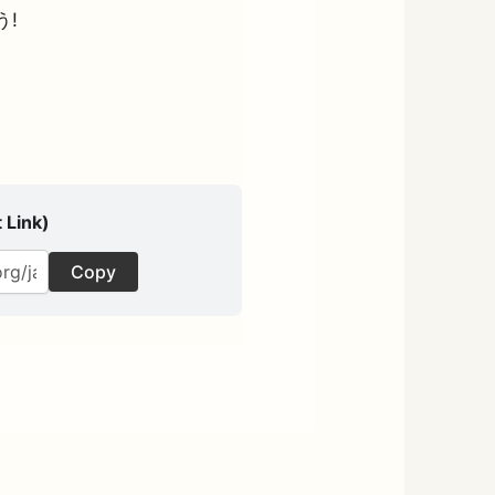
う!
 Link)
Copy