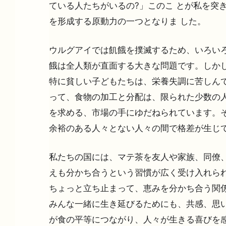
ている人たちがいるの?」このこ とが私を突
を形成する原動力の一つとなりま した。
ウルグアイでは飢餓を撲滅するため、いろいろ
餓は全人類が直面する大きな問題です。しか
特に貧しい子どもたちは、栄養失調に苦しん
って、食物の加工と分配は、限られた少数の人
を求める、市場の手にゆだねられています。そ
余裕のある人々とない人々の間で格差が生じ
私たちの国には、マテ茶を友人や家族、同僚、
えも分かち合うという習慣が広く受け入れら
ちょっと立ち止まって、恵みを分かち合う関
みんな一緒に生き延びるためにも、共感、思
が食の平等につながり、人々が生きる喜びを