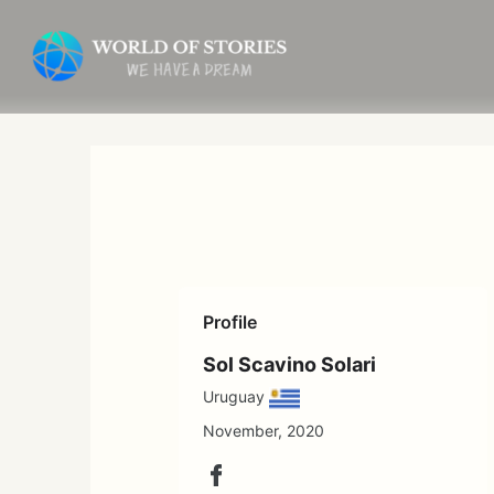
内
容
を
ス
キ
ッ
プ
Profile
Sol Scavino Solari
Uruguay
November, 2020