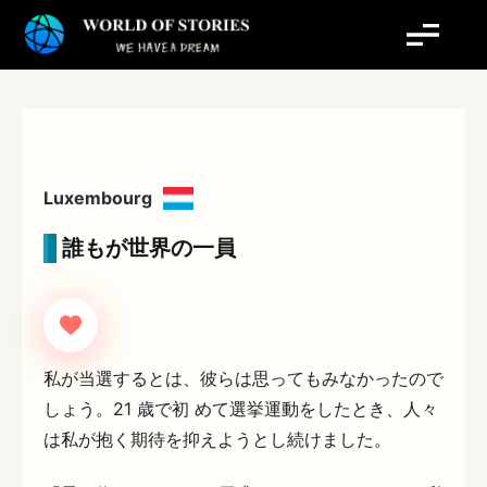
内
容
を
ス
キ
ッ
プ
Luxembourg
誰もが世界の一員
私が当選するとは、彼らは思ってもみなかったので
しょう。21 歳で初 めて選挙運動をしたとき、人々
は私が抱く期待を抑えようとし続けました。