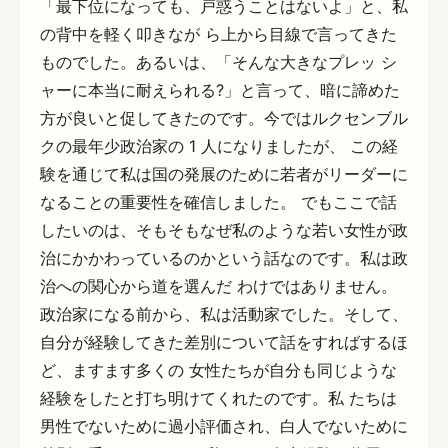
「最下位になっても、戸惑うことはないよ」と、私
の背中を軽く叩きなが ら上から目線で言ってきた
ものでした。あるいは、「そんな大きなプレッ シ
ャーに本当に耐えられる?」と言って、暗に諦めた
方が良いと促してきたのです。今ではルクセンブル
クの最年少政治家の 1 人になりましたが、 この経
験を通じて私は国の発展のために若者がリーダーに
なることの重要性を確信しました。 でもここで話
したいのは、そもそもなぜ私のような若い女性が政
治にかかわっているのかという話なのです。私は政
治への関心から道を選んだ わけではありません。
政治家になる前から、私は活動家でした。そして、
自分が経験してきた差別について話をすればするほ
ど、ますます多くの 女性たちが自分も同じような
経験をしたと打ち明けてくれたのです。私 たちは
男性でないために過小評価され、白人でないために