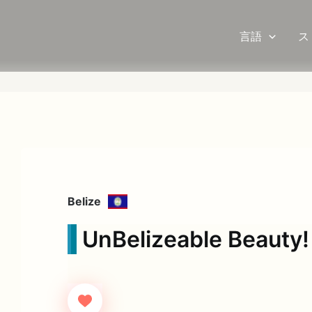
言語
ス
Belize
UnBelizeable Beauty!