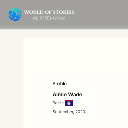
内
容
を
ス
キ
ッ
プ
Profile
Aimie Wade
Belize
September, 2020