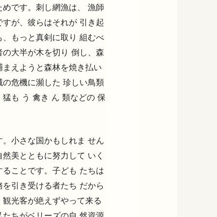
めです。刺し網漁は、 漁師
すが、彼らはそれが 引き起
、もっと真剣に取り 組むべ
の大半が木を切り 倒し、森
捕まえようと森林を焼き払い
の危機に瀕した 珍しい鳥類
も う 禽き ん 類などの 保
。小さな国かもしれま せん
然美とともに努力して いく
ることです。子ども たちは
を引き受ける者たち だから
、観光客が絶えずやって来る
たちがベリーズの自 然資源