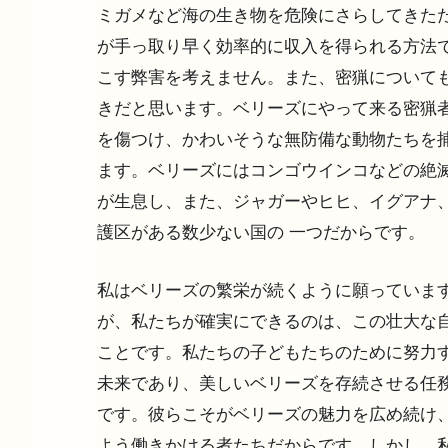
ミガメなど海の生き物を危険にさらしてきたた
が手っ取り早く効率的に収入を得られる方法で
こす弊害を考えません。また、密猟についても
きだと思います。ベリーズにやって来る密猟者
を傷つけ、かわいそうな無防備な動物たちを
ます。ベリーズにはコンゴウインコなどの絶滅
が生息し、また、ジャガーやヒヒ、イグアナ、猛
護区がある数少ない国の 一つだからです。
私はベリーズの繁栄が続くように願っています
が、私たちが確実にできるのは、この壮大な自
ことです。私たちの子どもたちのために努力す
未来であり、美しいベリーズを存続させる任務
です。彼らこそがベリーズの魅力を広め続け
よう働きかける者たちだからです。しかし、私