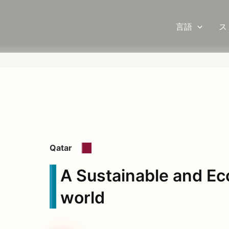
言語
ス
Qatar
A Sustainable and Ec
world