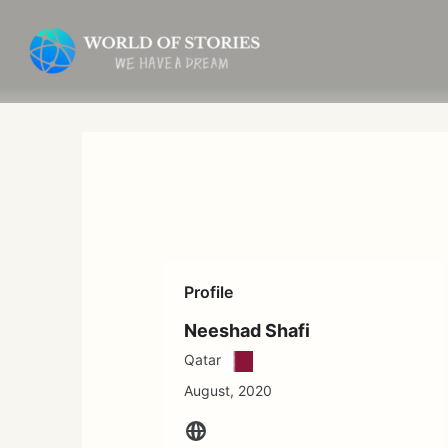
内
容
を
ス
キ
ッ
プ
Profile
Neeshad Shafi
Qatar
August, 2020