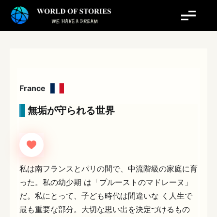
内
容
を
ス
キ
ッ
プ
France
無垢が守られる世界
私は南フランスとパリの間で、中流階級の家庭に育
った。私の幼少期 は「プルーストのマドレーヌ」
だ。私にとって、子ども時代は間違いな く人生で
最も重要な部分。大切な思い出を決定づけるもの