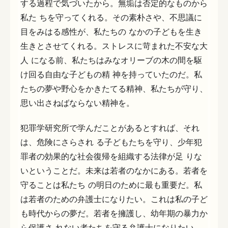
する過程で気づいたから。無垢は否定的なものから
私た ちを守ってくれる。その素朴さや、不思議に
目をみはる感性が、私たちの なかの子どもを生き
生きとさせてくれる。ストレスに苛まれた不安な大
人 になる前、私たちはみなオリーブの木の間を駆
け回る自由な子どもの精 神を持っていたのだ。私
たちの夢や野心をかきたてる精神、私たちが守り、
思い出さねばならない精神を。
犯罪学研究所で学んだことがあるとすれば、それ
は、危険にさらされ る子どもたちを守り、少年犯
罪者の効果的な社会復帰を組織する法律が足 りな
いということだ。未来は若者のなかにある。若者を
守ることは私たち の明日のために最も重要だ。私
は若者のための弁護士になりたい。これは私の子ど
も時代からの夢だ。若者を擁護し、幼年期の暴力か
ら保護さ れない者たちを守る弁護士になりたい。