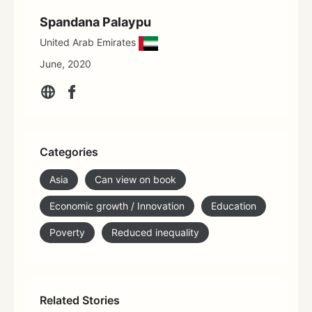
Spandana Palaypu
United Arab Emirates
June, 2020
Categories
Asia
Can view on book
Economic growth / Innovation
Education
Poverty
Reduced inequality
Related Stories