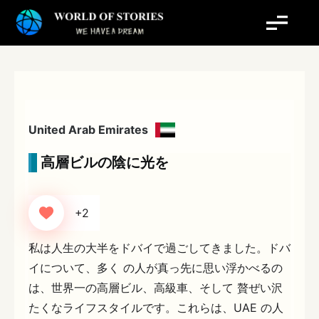
内
容
を
ス
キ
ッ
プ
United Arab Emirates
高層ビルの陰に光を
+2
私は人生の大半をドバイで過ごしてきました。ドバ
イについて、多く の人が真っ先に思い浮かべるの
は、世界一の高層ビル、高級車、そして 贅ぜい沢
たくなライフスタイルです。これらは、UAE の人