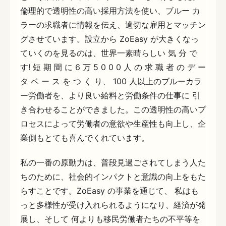
倫理的で透明性の高い採用方法を使い、ブルー カ
ラーの求職者に情報を伝え、適切な雇用とマッチン
グさせています。設立から ZoEasy が大きくなっ
ていくのを見るのは、世界一素晴らしい 気 分 で
す! 短 期 間 に 6 万 5 0 0 0 人 の 求 職 者 の デ ー
タ ベ ー ス を つ く り、 100 人以上のブルーカラ
ー労働者を、より良い給料と労働条件の仕事に 引
き合わせることができました。この透明性の高いプ
ロセスによって労働者の意欲や生産性も向上し、企
業側もとても喜んでくれています。
私の一番の原動力は、普段見過ごされてしまう人た
ちのために、社会的インパクトと意識の向上をもた
らすことです。ZoEasy の事業を通じて、 私はも
っと多様性が受け入れられるようになり、経済が発
展し、そして 何よりも移民労働者たちの不平等を