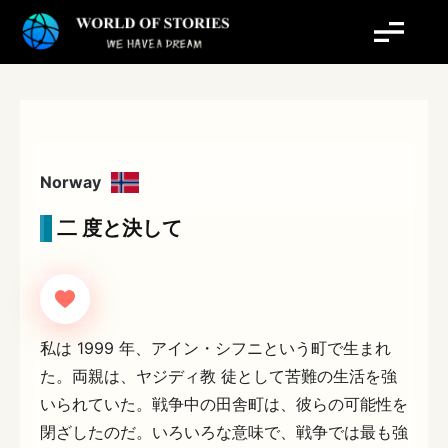
内
容
を
ス
キ
ッ
プ
Norway
二 度と決して
私は 1999 年、アイン・シフニという町で生まれ
た。両親は、ヤジディ教 徒として苦難の生活を強
いられていた。戦争中の田舎町は、彼らの可能性を
閉ざしたのだ。いろいろな意味で、戦争では最も強