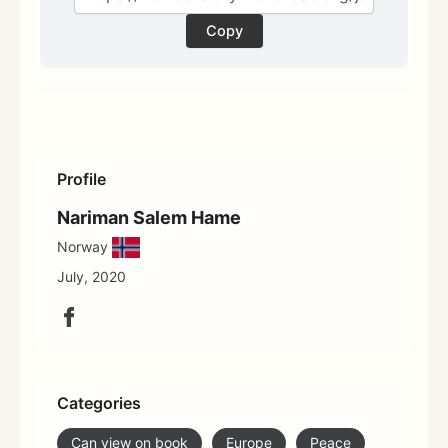
Copy
Profile
Nariman Salem Hame
Norway
July, 2020
Categories
Can view on book
Europe
Peace