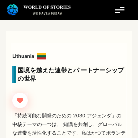
内
容
を
ス
キ
ッ
プ
Lithuania
国境を越えた連帯とパ ートナーシップ
の世界
「持続可能な開発のための 2030 アジェンダ」の
中核テーマの一つは、 知識を共創し、グローバル
な連帯を活性化することです。私はかつてボランテ