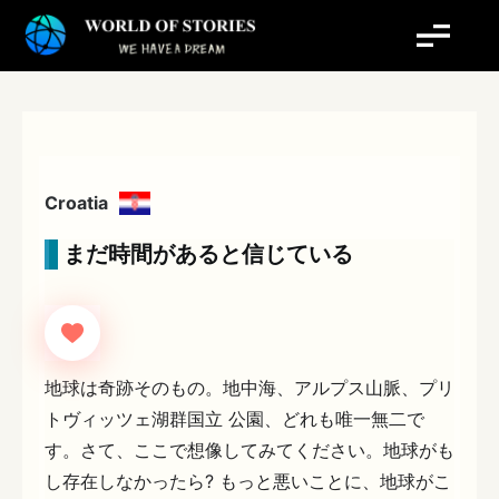
内
容
を
ス
キ
ッ
プ
Croatia
まだ時間があると信じている
地球は奇跡そのもの。地中海、アルプス山脈、プリ
トヴィッツェ湖群国立 公園、どれも唯一無二で
す。さて、ここで想像してみてください。地球がも
し存在しなかったら? もっと悪いことに、地球がこ