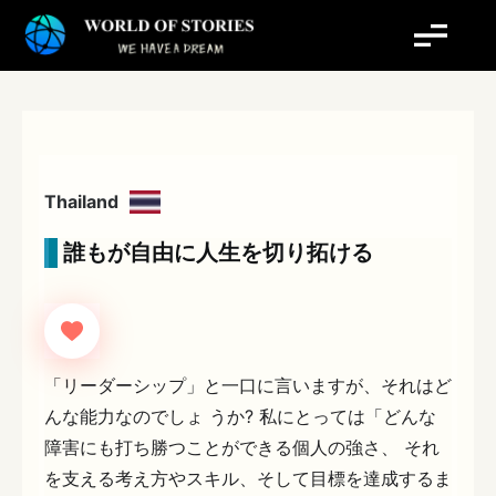
内
容
を
ス
キ
ッ
プ
Thailand
誰もが自由に人生を切り拓ける
「リーダーシップ」と一口に言いますが、それはど
んな能力なのでしょ うか? 私にとっては「どんな
障害にも打ち勝つことができる個人の強さ、 それ
を支える考え方やスキル、そして目標を達成するま