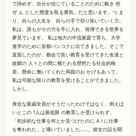
で諦めず、自分が信じていることのために毅き 然
ぜ ん とした態度を取る勇気」だと思います。つ ま
り、自らの人生を、自らの手で切り拓いていく力。
私は、誰もがその力を手に入れ、発揮できる世界を
夢見ています。 私は地方の中流家庭で育ち、大学
進学のために首都バンコクに出てきました。そこで
直面したのが、都会で良い教育を受けてきた友達と
故郷の 人々との間に横たわる歴然たる社会的格
差。懸命に働いてくれた両親のお かげもあって、
私は可能な限りの教育を受けることができました。
しかし、
身近な親戚全員がそうだったわけではなく、例えば
いとこの 1人は最低限 の教育しか受けられず、
「初歩的な仕事を何とか見つけたのに A I に仕事
を奪われた」と嘆いていました……。彼女の話を聞