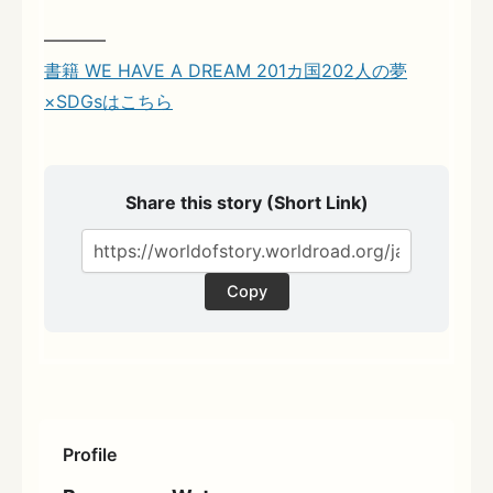
———–
書籍 WE HAVE A DREAM 201カ国202人の夢
×SDGsはこちら
Share this story (Short Link)
Copy
Profile