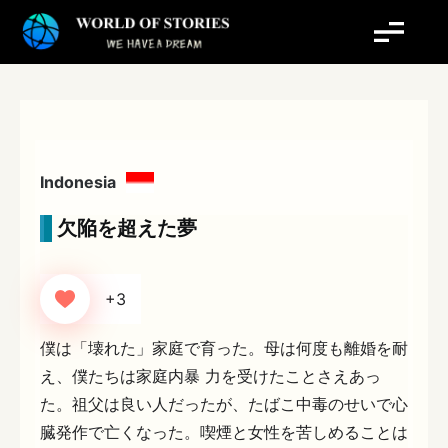
内
容
を
ス
キ
ッ
プ
Indonesia
欠陥を超えた夢
+3
僕は「壊れた」家庭で育った。母は何度も離婚を耐
え、僕たちは家庭内暴 力を受けたことさえあっ
た。祖父は良い人だったが、たばこ中毒のせいで心
臓発作で亡くなった。喫煙と女性を苦しめることは