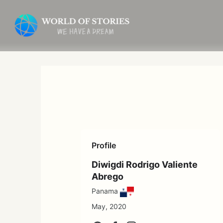
内
容
を
ス
キ
ッ
プ
Profile
Diwigdi Rodrigo Valiente
Abrego
Panama
May, 2020