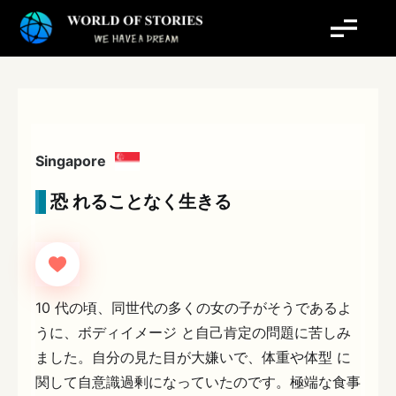
内
容
を
ス
キ
ッ
プ
Singapore
恐 れることなく生きる
10 代の頃、同世代の多くの女の子がそうであるよ
うに、ボディイメージ と自己肯定の問題に苦しみ
ました。自分の見た目が大嫌いで、体重や体型 に
関して自意識過剰になっていたのです。極端な食事