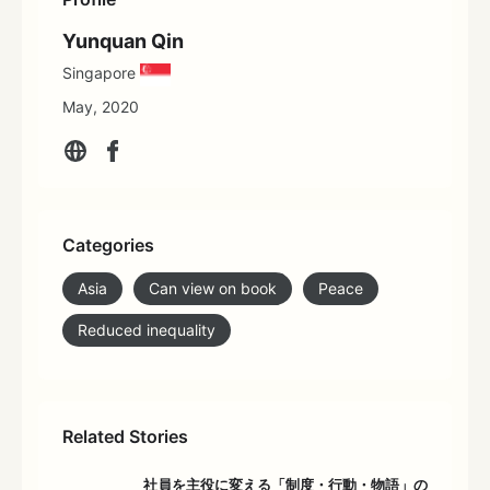
Yunquan Qin
Singapore
May, 2020
Categories
Asia
Can view on book
Peace
Reduced inequality
Related Stories
社員を主役に変える「制度・行動・物語」の