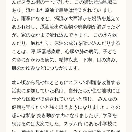
んだスラム街の一 つでした。この街は産油地域に
あり、流れ出た原油で農地は汚染されてい まし
た。雨季になると、濁流が大西洋から堤防を越えて
あふれ出し、原油流出の産物や廃棄物が混ざった水
が、家のなかまで流れ込んできます。 この水を飲
んだり、触れたり、原油の成分を吸い込んだりする
ことは、呼 吸器感染症、心臓や肺の病気、子ども
の命にかかわる病気、精神疾患、下痢、目の痛み、
肌のかゆみなどにつながります。
幼い頃から兄や姉とともにスラムの問題を改善する
活動に参加していた私は、自分たちが住む地域には
十分な医療が提供されていないと感じ、 みんなの
健康を守りたいと強く思うようになりました。その
想いは私を 突き動かす力になりましたが、学業を
続けるのは大変でした。スラム街 にある小学校に
は、椅子や机がありません。みんな床に座って勉強