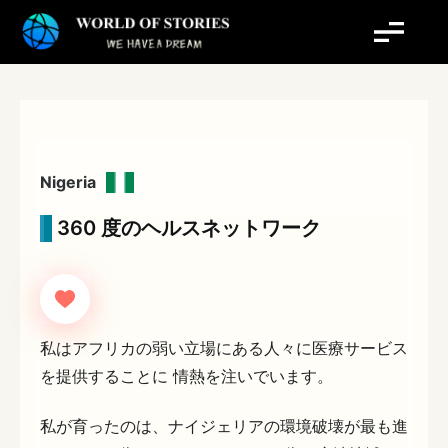
内
容
を
ス
キ
ッ
プ
Nigeria
360 度のヘルスネットワーク
私はアフリカの弱い立場にある人々に医療サービス
を提供することに 情熱を注いでいます。
私が育ったのは、ナイジェリアの環境破壊が最も進