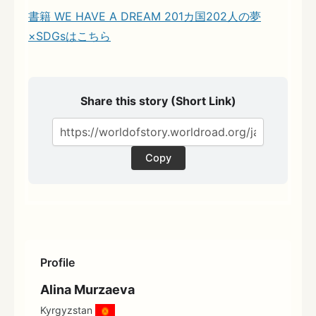
書籍 WE HAVE A DREAM 201カ国202人の夢
×SDGsはこちら
Share this story (Short Link)
Copy
Profile
Alina Murzaeva
Kyrgyzstan