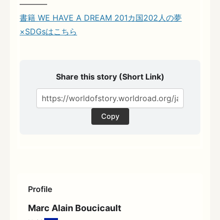
———–
書籍 WE HAVE A DREAM 201カ国202人の夢
×SDGsはこちら
Share this story (Short Link)
Copy
Profile
Marc Alain Boucicault