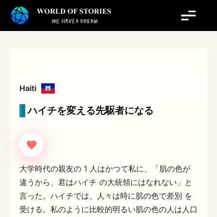
内
容
を
ス
キ
ッ
プ
Haiti
ハイチを変える先駆者になる
大学時代の親友の 1 人はかつて私に、「肌の色が
違うから、君はハイチ の大統領にはなれない」と
言った。ハイチでは、人々は時に肌の色で差別 を
受ける。私のように比較的明るい肌の色の人は人口