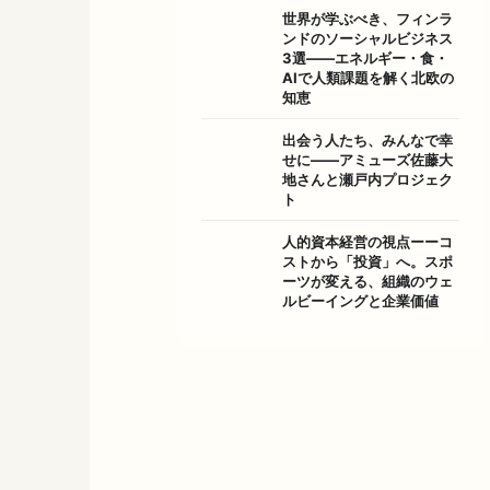
世界が学ぶべき、フィンラ
ンドのソーシャルビジネス
3選――エネルギー・食・
AIで人類課題を解く北欧の
知恵
出会う人たち、みんなで幸
せに——アミューズ佐藤大
地さんと瀬戸内プロジェク
ト
人的資本経営の視点ーーコ
ストから「投資」へ。スポ
ーツが変える、組織のウェ
ルビーイングと企業価値