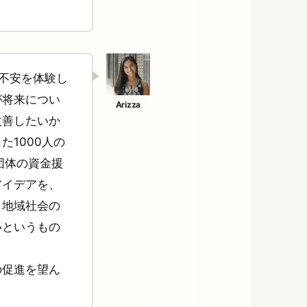
と不安を体験し
が将来につい
改善したいか
1000人の
団体の資金援
アイデアを、
、地域社会の
いというもの
の促進を望ん
。