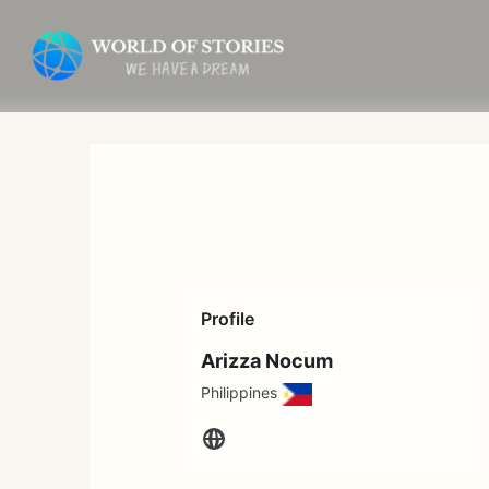
内
容
を
ス
キ
ッ
プ
Profile
Arizza Nocum
Philippines