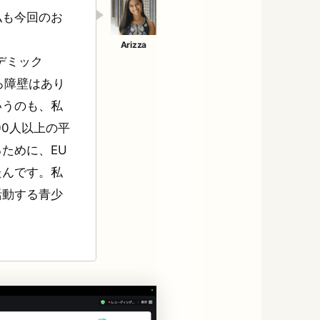
私も今回のお
ンデミック
ろ障壁はあり
いうのも、私
00人以上の平
ために、EU
たんです。私
活動する青少