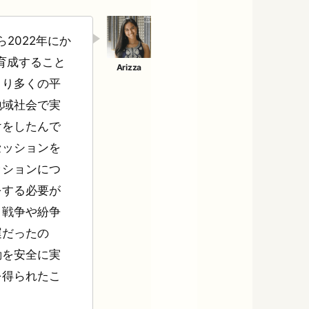
2022年にか
育成すること
より多くの平
地域社会で実
けをしたんで
セッションを
ッションにつ
をする必要が
、戦争や紛争
運だったの
動を安全に実
を得られたこ