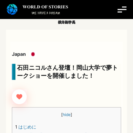
内
容
を
ス
キ
ッ
プ
Japan
石田ニコルさん登壇！岡山大学で夢ト
ークショーを開催しました！
[
hide
]
1
はじめに