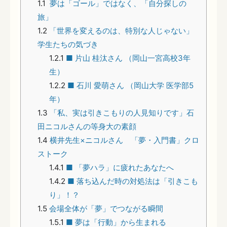
1.1
夢は「ゴール」ではなく、「自分探しの
旅」
1.2
「世界を変えるのは、特別な人じゃない」
学生たちの気づき
1.2.1
■ 片山 桂汰さん （岡山一宮高校3年
生）
1.2.2
■ 石川 愛萌さん （岡山大学 医学部5
年）
1.3
「私、実は引きこもりの人見知りです」石
田ニコルさんの等身大の素顔
1.4
横井先生×ニコルさん 「夢・入門書」クロ
ストーク
1.4.1
■ 「夢ハラ」に疲れたあなたへ
1.4.2
■ 落ち込んだ時の対処法は「引きこも
り」！？
1.5
会場全体が「夢」でつながる瞬間
1.5.1
■ 夢は「行動」から生まれる