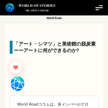
内
容
を
ス
キ
ッ
プ
「アート・シマツ」と美術館の脱炭素
ーーアートに何ができるのか?
World Roadコラムは、各メンバーがグロ