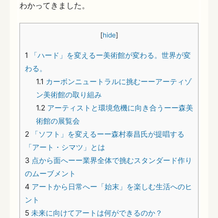
わかってきました。
[
hide
]
1
「ハード」を変えるー美術館が変わる。世界が変
わる。
1.1
カーボンニュートラルに挑むーーアーティゾ
ン美術館の取り組み
1.2
アーティストと環境危機に向き合うーー森美
術館の展覧会
2
「ソフト」を変えるーー森村泰昌氏が提唱する
「アート・シマツ」とは
3
点から面へーー業界全体で挑むスタンダード作り
のムーブメント
4
アートから日常へー「始末」を楽しむ生活へのヒ
ント
5
未来に向けてアートは何ができるのか？