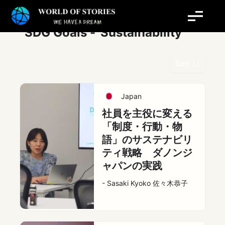
内
容
を
SDG Goals -
Sustainability
ス
キ
Sort
ッ
プ
Japan
社員を主役に変える
「制度・行動・物
語」のサステナビリ
ティ戦略 ダノンジ
ャパンの実践
- Sasaki Kyoko 佐々木恭子