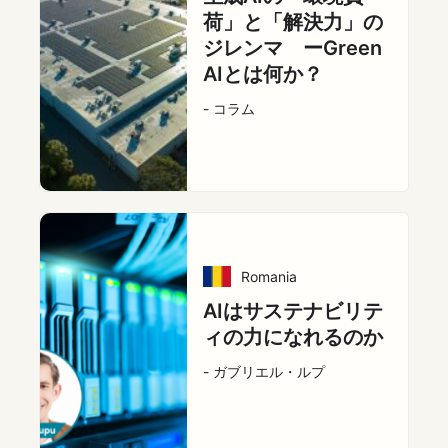
荷」と「解決力」の
ジレンマ ーGreen
AIとは何か？
- コラム
Romania
AIはサステナビリテ
ィの力になれるのか
- ガブリエル・ルプ