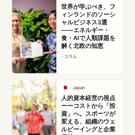
世界が学ぶべき、フ
ィンランドのソーシ
ャルビジネス3選
――エネルギー・
食・AIで人類課題を
解く北欧の知恵
- コラム
Japan
人的資本経営の視点
ーーコストから「投
資」へ。スポーツが
変える、組織のウェ
ルビーイングと企業