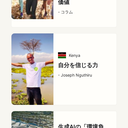
価値
- コラム
Kenya
自分を信じる力
- Joseph Nguthiru
生成AIの「環境負