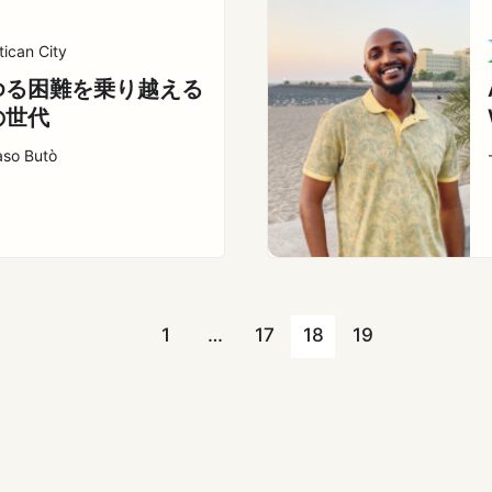
tican City
ゆる困難を乗り越える
の世代
so Butò
1
…
17
18
19