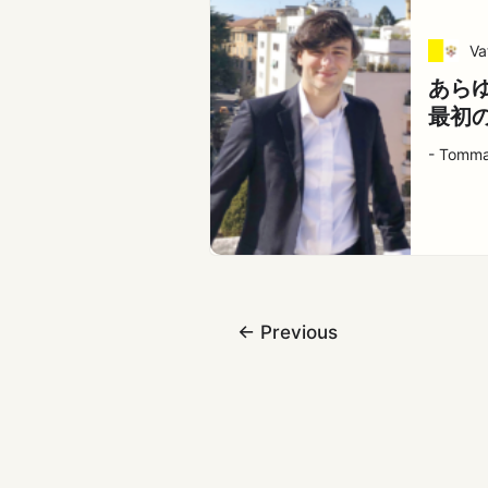
Va
あら
最初
- Tomma
←
Previous