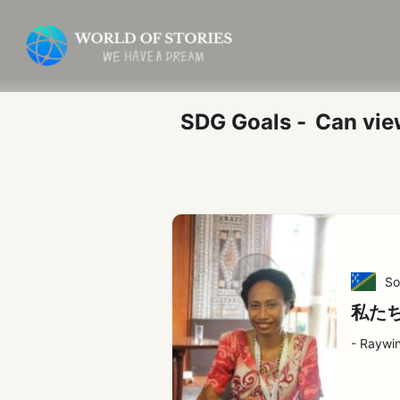
内
投
容
稿
を
の
ス
ペ
キ
ー
SDG Goals -
Can vie
ッ
ジ
プ
送
り
So
私た
- Raywin