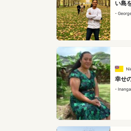
い島
- Georg
Ni
幸せ
- Inanga