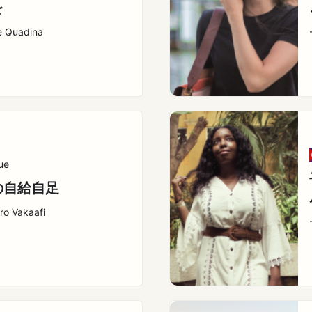
を
e Quadina
ue
の自給自足
ro Vakaafi