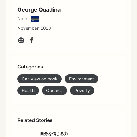
George Quadina
Nauru
November, 2020
Categories
Can view on book
Environment
Health
Oceania
Poverty
Related Stories
自分を信じる力