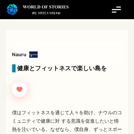
内
容
を
ス
キ
ッ
プ
Nauru
健康とフィットネスで楽しい島を
僕はフィットネスを通じて人々を助け、ナウルのコ
ミュニティで健康に対 する意識を促進したいと情
熱を注いでいる。なぜなら、僕自身、ずっとスポー