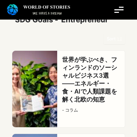
内
容
を
SDG Goals -
Entrepreneur
ス
キ
Sort
ッ
プ
世界が学ぶべき、フ
ィンランドのソーシ
ャルビジネス3選
――エネルギー・
食・AIで人類課題を
解く北欧の知恵
- コラム