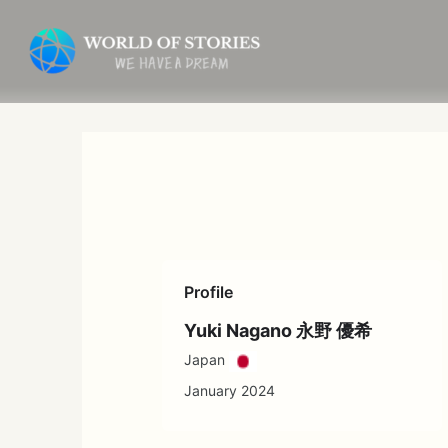
内
容
を
ス
キ
ッ
プ
Profile
Yuki Nagano 永野 優希
Japan
January 2024