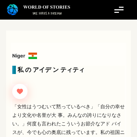
内
容
を
ス
キ
ッ
プ
Niger
私 の アイデ ン ティティ
「女性はうつむいて黙っているべき」「自分の幸せ
より文化や名誉が大 事。みんなの誇りになりなさ
い。」何度も言われたこういうお節介なアド バイ
スが、今でも心の奥底に残っています。私の祖国ニ