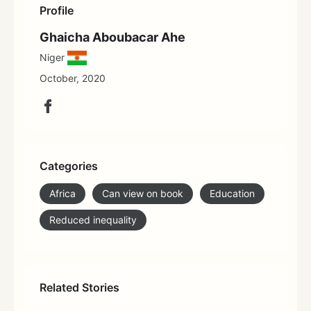
Profile
Ghaicha Aboubacar Ahe
Niger
October, 2020
Categories
Africa
Can view on book
Education
Reduced inequality
Related Stories