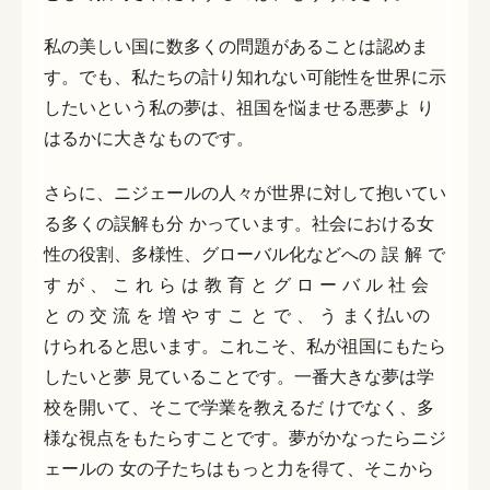
私の美しい国に数多くの問題があることは認めま
す。でも、私たちの計り知れない可能性を世界に示
したいという私の夢は、祖国を悩ませる悪夢よ り
はるかに大きなものです。
さらに、ニジェールの人々が世界に対して抱いてい
る多くの誤解も分 かっています。社会における女
性の役割、多様性、グローバル化などへの 誤 解 で
す が 、 こ れ ら は 教 育 と グ ロ ー バ ル 社 会
と の 交 流 を 増 や す こ と で 、 う まく払いの
けられると思います。これこそ、私が祖国にもたら
したいと夢 見ていることです。一番大きな夢は学
校を開いて、そこで学業を教えるだ けでなく、多
様な視点をもたらすことです。夢がかなったらニジ
ェールの 女の子たちはもっと力を得て、そこから