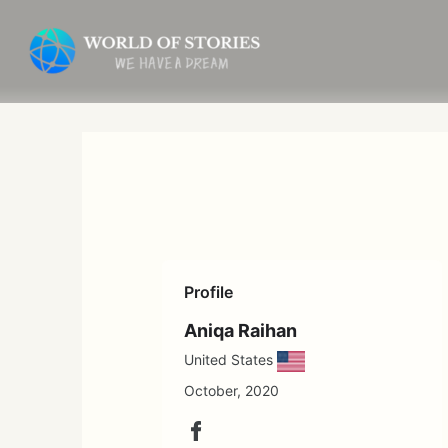
内
容
を
ス
キ
ッ
プ
Profile
Aniqa Raihan
United States
October, 2020