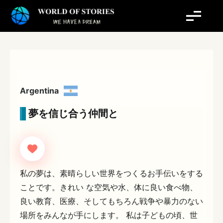
内
容
を
ス
キ
ッ
プ
Argentina
夢を信じ合う仲間と
私の夢は、素晴らしい世界をつくるお手伝いをする
ことです。きれい な空気や水、体に良い食べ物、
良い教育、医療、そしてもちろん戦争や暴力のない
場所をみんなが手にします。 私は子どもの頃、世