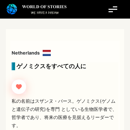
内
容
を
ス
キ
ッ
プ
Netherlands
ゲノミクスをすべての人に
私の名前はスザンヌ・バース。ゲノミクス(ゲノム
と遺伝子の研究)を専門 としている生物医学者で、
哲学者であり、将来の医療を見据えるリーダーで
す。