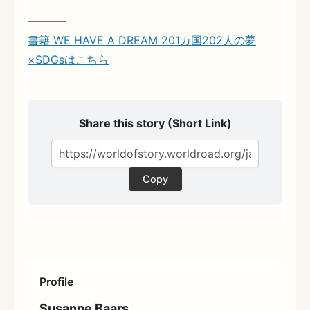
———–
書籍 WE HAVE A DREAM 201カ国202人の夢
×SDGsはこちら
Share this story (Short Link)
Copy
Profile
Susanne Baars