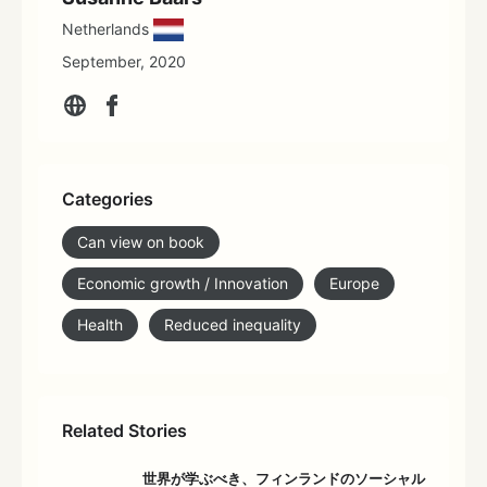
Netherlands
September, 2020
Categories
Can view on book
Economic growth / Innovation
Europe
Health
Reduced inequality
Related Stories
世界が学ぶべき、フィンランドのソーシャル