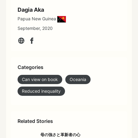
Dagia Aka
Papua New Guinea
September, 2020
Categories
Can view on book
Oceania
Reduced inequality
Related Stories
母の強さと革新者の心