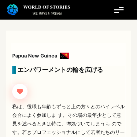
内
容
を
ス
キ
ッ
プ
Papua New Guinea
エンパワーメントの輪を広げる
私は、役職も年齢もずっと上の方々とのハイレベル
会合によく参加しま す。その場の最年少として意
見を述べるときは特に、怖気づいてしまうも ので
す。若きプロフェッショナルにして若者たちのリー