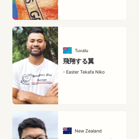
Tuvalu
飛翔する翼
- Easter Tekafa Niko
New Zealand