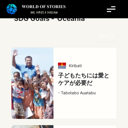
内
投
容
稿
を
の
SDG Goals -
Oceania
ス
ペ
キ
ー
Sort
ッ
ジ
プ
送
り
Kiribati
子どもたちには愛と
ケアが必要だ
- Tabotabo Auatabu