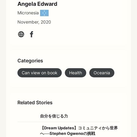
Angela Edward
Micronesia
November, 2020
Categories
Can view on book
Health
Oceania
Related Stories
自分を信じる力
【Dream Updates】コミュニティから世界
へ──Stephen Ogwenoの挑戦