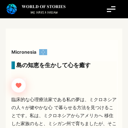
内
容
を
ス
キ
ッ
プ
Micronesia
島の知恵を生かして心を癒す
臨床的な心理療法家である私の夢は、ミクロネシア
の人々が健やかな心 で暮らせる方法を見つけるこ
とです。私は、ミクロネシアからアメリカへ 移住
した家族のもと、ミシガン州で育ちましたが、そこ