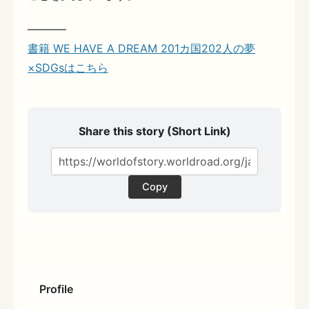
———–
書籍 WE HAVE A DREAM 201カ国202人の夢
×SDGsはこちら
Share this story (Short Link)
Copy
Profile