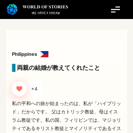
内
容
を
ス
キ
ッ
プ
Philippines
両親の結婚が教えてくれたこと
+4
私の平和への旅が始まったのは、私が「ハイブリッ
ド」だからです。 父はカトリック教徒、母はイス
ラム教徒です。私の国、フィリピンでは、マジョリ
ティであるキリスト教徒とマイノリティであるイス