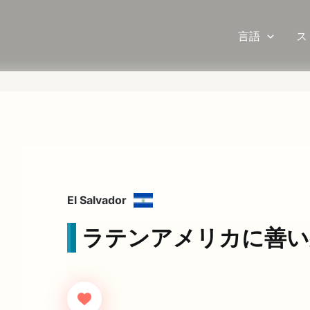
言語
ス
El Salvador
ラテンアメリカに善い