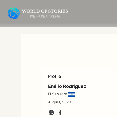
内
容
を
ス
キ
ッ
プ
Profile
Emilio Rodriguez
El Salvador
August, 2020