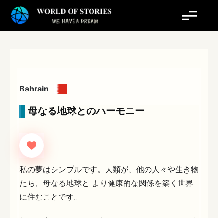
内
容
を
ス
キ
ッ
プ
Bahrain
母なる地球とのハーモニー
私の夢はシンプルです。人類が、他の人々や生き物
たち、母なる地球と より健康的な関係を築く世界
に住むことです。