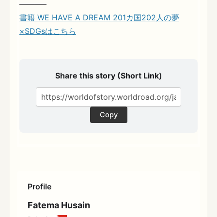
———–
書籍 WE HAVE A DREAM 201カ国202人の夢
×SDGsはこちら
Share this story (Short Link)
Copy
Profile
Fatema Husain