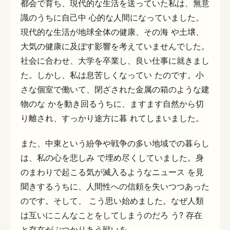
都会で育ち、現代的な生活を送っていた私は、無意
識のうちに自己中 心的な人間になっていました。
現代的な生活が地球全体の健康、その海 や土壌、
大気の健康に及ぼす影響を考えていませんでした。
社会に合わせ、大学を卒業し、良い仕事に就きまし
た。しかし、私は息苦しくなってい たのです。小
さな個室で働いて、閉ざされた金属の箱のような建
物のな かを動き回るうちに、ますます自然から切
り離され、すっかり途方に暮 れてしまいました。
また、中東という紛争や戦争の多い地域での暮らし
は、私の心を悲しみ で埋め尽くしていました。身
のまわりで起こる気が滅入るようなニュース を見
聞きするうちに、人間性への信頼を失いつつあった
のです。そして、 こう思い始めました。なぜ人類
は互いにこんなことをしてしまうのだろ う? 存在
と存在がぶつかりあう戦いを。