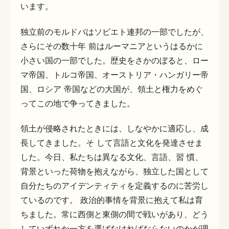
います。
独立前のモルドバはソビエト連邦の一部でしたが、
さらにその数十年 前はルーマニアというはるかに
小さい国の一部でした。歴史をさかのぼると、ロー
マ帝国、トルコ帝国、オーストリア・ハンガリー帝
国、ロシア 帝国などの大国が、領土と権力をめぐ
ってこの地で争ってきました。
領土が侵略されたときには、しなやかに適応し、成
長してきました。そ して言語と文化を発達させま
した。今日、私たちは異なる文化、言語、習 慣、
背景といった荷物を抱えながら、独立した国として
自分たちのアイデンティティを定義するのに苦労し
ているのです。 政治的事情を背景に抱えて私は育
ちました。常に西側と東側の間で戦いがあり、どう
していずれか一方を選ばなければならないのかが理