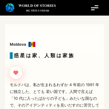
内
容
を
ス
キ
ッ
プ
Moldova
惑 星 は 家 、 人 類 は 家 族
モルドバは、私が生まれるわずか 4 年前の 1991 年
に独立した、とても 若い国です。人間で言えば
「10 代に入ったばかりの子ども」みたいな国なの
で、そのアイデンティティを見いだすのに苦労して