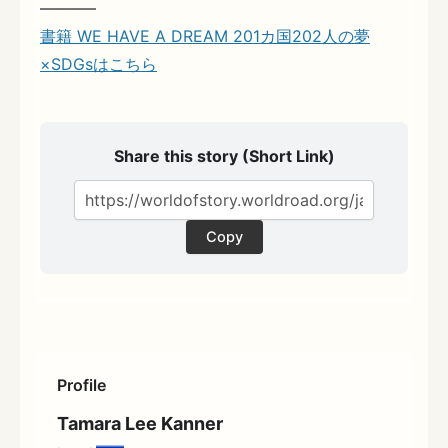
———–
書籍 WE HAVE A DREAM 201カ国202人の夢
×SDGsはこちら
Share this story (Short Link)
Copy
Profile
Tamara Lee Kanner