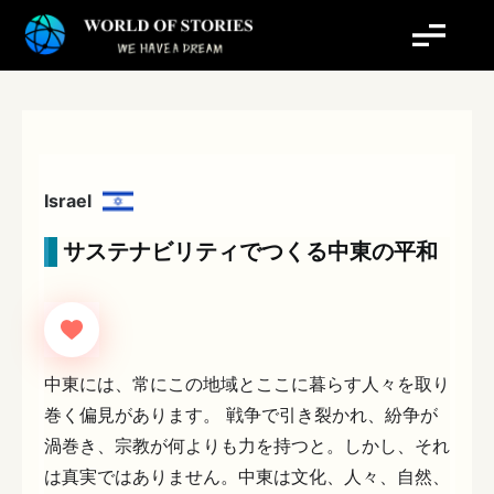
内
容
を
ス
キ
ッ
プ
Israel
サステナビリティでつくる中東の平和
中東には、常にこの地域とここに暮らす人々を取り
巻く偏見があります。 戦争で引き裂かれ、紛争が
渦巻き、宗教が何よりも力を持つと。しかし、それ
は真実ではありません。中東は文化、人々、自然、