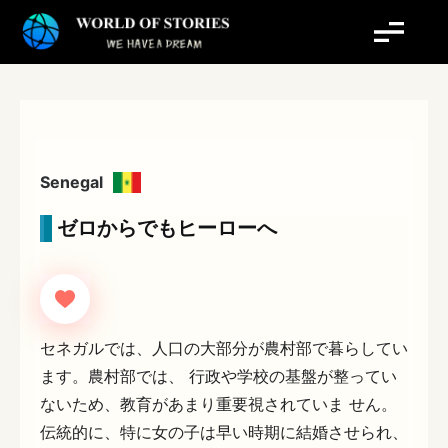
内
容
を
ス
キ
ッ
プ
Senegal
ゼロからでもヒーローへ
セネガルでは、人口の大部分が農村部で暮らしてい
ます。農村部では、 行政や学校の基盤が整ってい
ないため、教育があまり重要視されていま せん。
伝統的に、特に女の子は早い時期に結婚させられ、