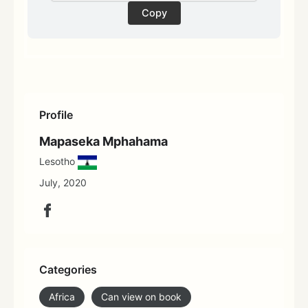
Copy
Profile
Mapaseka Mphahama
Lesotho
July, 2020
Categories
Africa
Can view on book