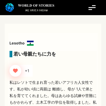
内
容
を
ス
キ
ッ
プ
Lesotho
若い母親たちに力を
+1
私はレソトで生まれ育った若いアフリカ人女性で
す。私が幼い頃に両親は 離婚し、母が 1人で弟と
私を育ててくれました。母はあらゆる試練や苦難に
もかかわらず、土木工学の学位を取得しました。私